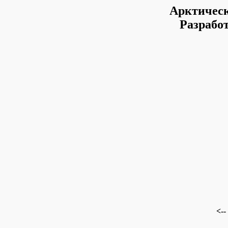
Арктичес
Разрабо
<--