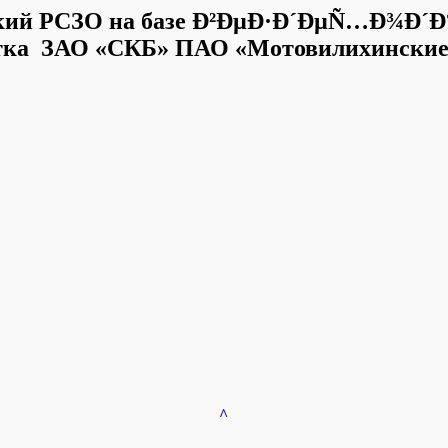
кий РСЗО на базе Ð²ÐµÐ·Ð´ÐµÑ…Ð¾Ð´Ð°
тка ЗАО «СКБ» ПАО «Мотовилихинские
^