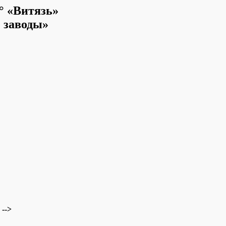
 «Витязь»
 заводы»
-->